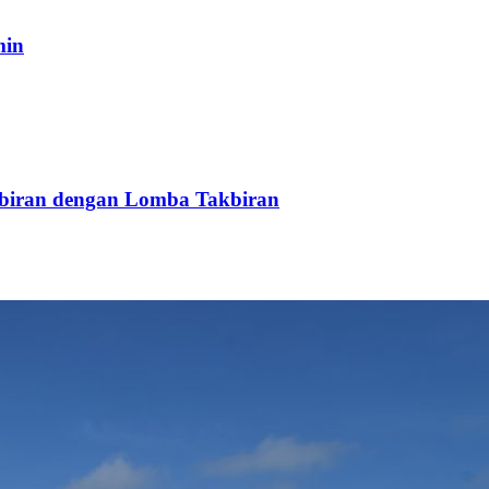
min
biran dengan Lomba Takbiran