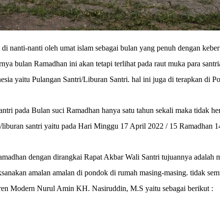
anti-nanti oleh umat islam sebagai bulan yang penuh dengan keberkah
ya bulan Ramadhan ini akan tetapi terlihat pada raut muka para santr
sia yaitu Pulangan Santri/Liburan Santri. hal ini juga di terapkan di
ri pada Bulan suci Ramadhan hanya satu tahun sekali maka tidak hera
iburan santri yaitu pada Hari Minggu 17 April 2022 / 15 Ramadhan 
i Ramadhan dengan dirangkai Rapat Akbar Wali Santri tujuannya adalah 
sanakan amalan amalan di pondok di rumah masing-masing. tidak semua 
tren Modern Nurul Amin KH. Nasiruddin, M.S yaitu sebagai berikut :