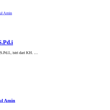
ul Amin
S.Pd.i
.Pd.I., istri dari KH. …
ul Amin