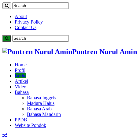
About
Privacy Policy
Contact Us
Pontren Nurul Amin
Home
Profil
Berita
Artikel
Video
Bahasa
Bahasa Inggris
Madura Halus
Bahasa Arab
Bahasa Mandarin
PPDB
Website Pondok