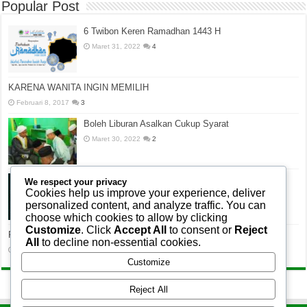
Popular Post
6 Twibon Keren Ramadhan 1443 H
Maret 31, 2022
4
KARENA WANITA INGIN MEMILIH
Februari 8, 2017
3
Boleh Liburan Asalkan Cukup Syarat
Maret 30, 2022
2
Reuni Akbar Alumni Pontren Modern Nurul Amin
We respect your privacy
Cookies help us improve your experience, deliver
April 1, 2022
2
personalized content, and analyze traffic. You can
choose which cookies to allow by clicking
Customize
. Click
Accept All
to consent or
Reject
PROFIL PONPES NURUL AMIN KUBU PADI
All
to decline non-essential cookies.
November 13, 2014
1
Customize
Reject All