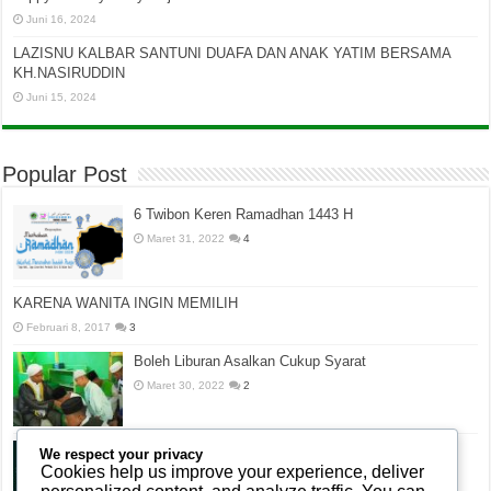
Juni 16, 2024
LAZISNU KALBAR SANTUNI DUAFA DAN ANAK YATIM BERSAMA
KH.NASIRUDDIN
Juni 15, 2024
Popular Post
6 Twibon Keren Ramadhan 1443 H
Maret 31, 2022
4
KARENA WANITA INGIN MEMILIH
Februari 8, 2017
3
Boleh Liburan Asalkan Cukup Syarat
Maret 30, 2022
2
Reuni Akbar Alumni Pontren Modern Nurul Amin
We respect your privacy
Cookies help us improve your experience, deliver
April 1, 2022
2