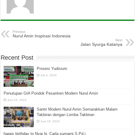
Previous
Nurul Amin Inspirasi Indonesia
Next
Jalan Syurga Katanya
Recent Post
Prosesi Yudisium
Juli 4, 2024
Penutupan GIA Pondok Pesantren Modern Nurul Amin
Juni 23, 2024
Santri Modern Nurul Amin Semarakkan Malam
Takbiran dengan Lomba Takbiran
Juni 16, 2024
happy birthday to Nyai hj. Carla sumarni S.Pd.i